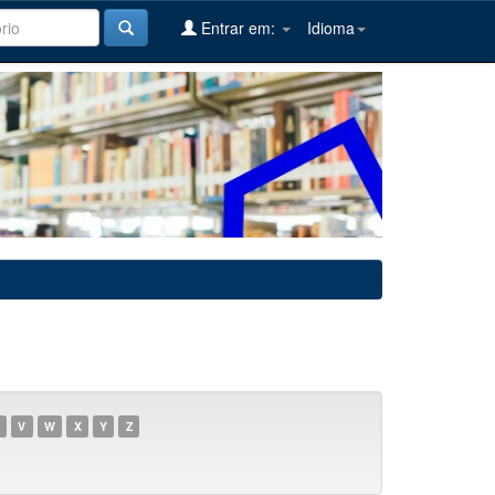
Entrar em:
Idioma
V
W
X
Y
Z