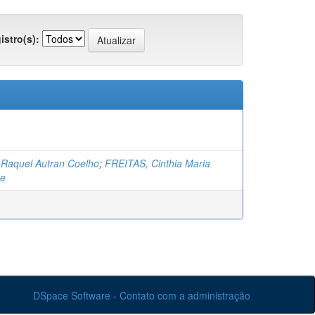
istro(s):
Raquel Autran Coelho
;
FREITAS, Cinthia Maria
de
DSpace Software
-
Contato com a administração