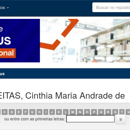
tos
tus
ITAS, Cinthia Maria Andrade de
C
D
E
F
G
H
I
J
K
L
M
N
O
P
Q
R
S
T
U
ou entre com as primeiras letras: