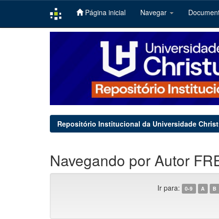
Página inicial
Navegar
Documen
Skip
navigation
Repositório Institucional da Universidade Chris
Navegando por Autor FRE
Ir para:
0-9
A
B