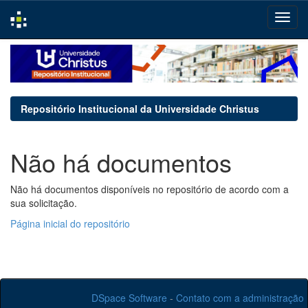
Skip
navigation
Repositório Institucional da Universidade Christus
Não há documentos
Não há documentos disponíveis no repositório de acordo com a
sua solicitação.
Página inicial do repositório
DSpace Software
-
Contato com a administração