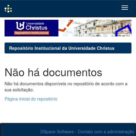
Skip
navigation
Repositório Institucional da Universidade Christus
Não há documentos
Não há documentos disponíveis no repositório de acordo com a
sua solicitação.
Página inicial do repositório
DSpace Software
-
Contato com a administração