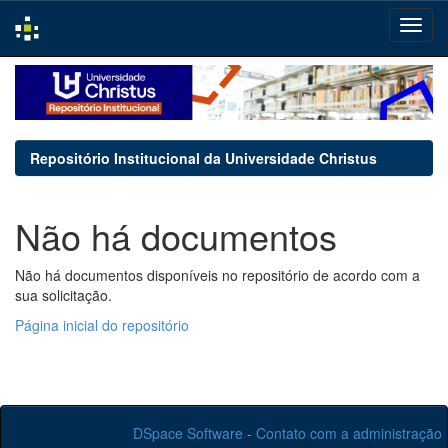
Skip
navigation
Repositório Institucional da Universidade Christus
Não há documentos
Não há documentos disponíveis no repositório de acordo com a
sua solicitação.
Página inicial do repositório
DSpace Software
-
Contato com a administração