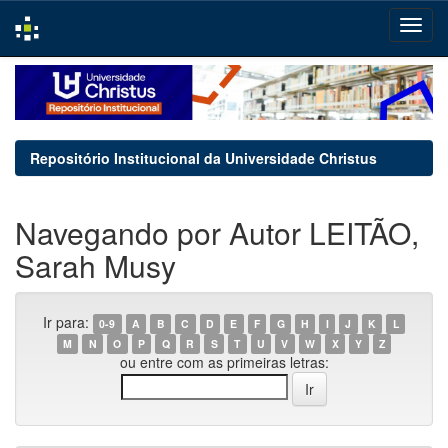
Skip
navigation
Repositório Institucional da Universidade Christus
Navegando por Autor LEITÃO,
Sarah Musy
Ir para:
0-9
A
B
C
D
E
F
G
H
I
J
K
L
M
N
O
P
Q
R
S
T
U
V
W
X
Y
Z
ou entre com as primeiras letras: