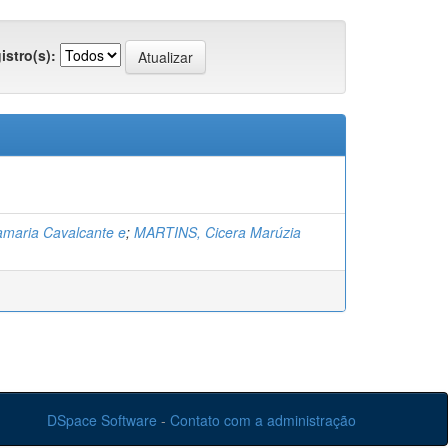
istro(s):
amaria Cavalcante e
;
MARTINS, Cicera Marúzia
DSpace Software
-
Contato com a administração