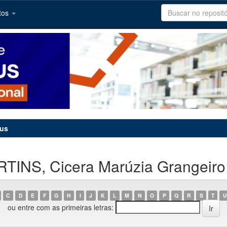
tos
tus
TINS, Cicera Marúzia Grangeiro
C
D
E
F
G
H
I
J
K
L
M
N
O
P
Q
R
S
T
U
ou entre com as primeiras letras: