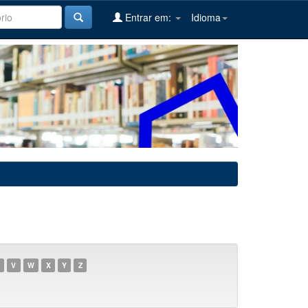
Entrar em:
Idioma
V
W
X
Y
Z