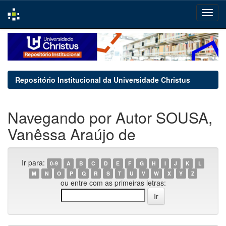
Skip
navigation
Repositório Institucional da Universidade Christus
Navegando por Autor SOUSA,
Vanêssa Araújo de
Ir para:
0-9
A
B
C
D
E
F
G
H
I
J
K
L
M
N
O
P
Q
R
S
T
U
V
W
X
Y
Z
ou entre com as primeiras letras: