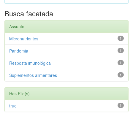
Busca facetada
Assunto
Micronutrientes
1
Pandemia
1
Resposta imunológica
1
Suplementos alimentares
1
Has File(s)
true
1