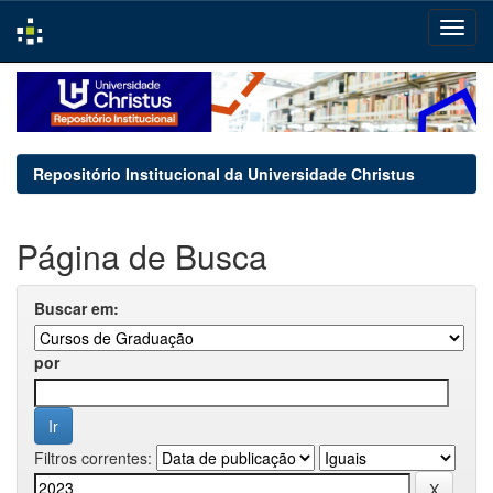
Skip
navigation
Repositório Institucional da Universidade Christus
Página de Busca
Buscar em:
por
Filtros correntes: