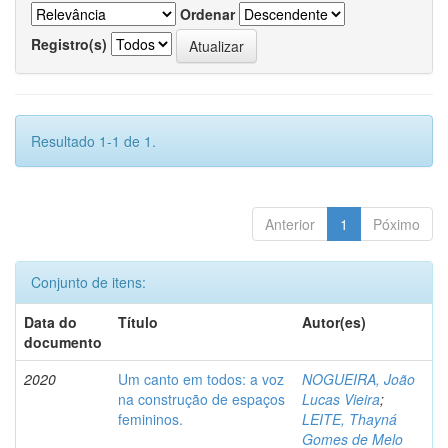
Ordenar
Registro(s)
Resultado 1-1 de 1.
Anterior
1
Póximo
Conjunto de itens:
Data do
Título
Autor(es)
documento
2020
Um canto em todos: a voz
NOGUEIRA, João
na construção de espaços
Lucas Vieira
;
femininos.
LEITE, Thayná
Gomes de Melo