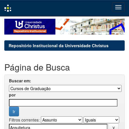
Skip
navigation
Repositório Institucional da Universidade Christus
Página de Busca
Buscar em:
por
Filtros correntes: