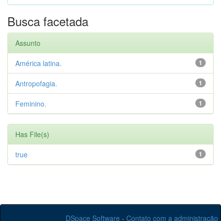
Busca facetada
Assunto
América latina.
1
Antropofagia.
1
Feminino.
1
Has File(s)
true
1
DSpace Software
-
Contato com a administração