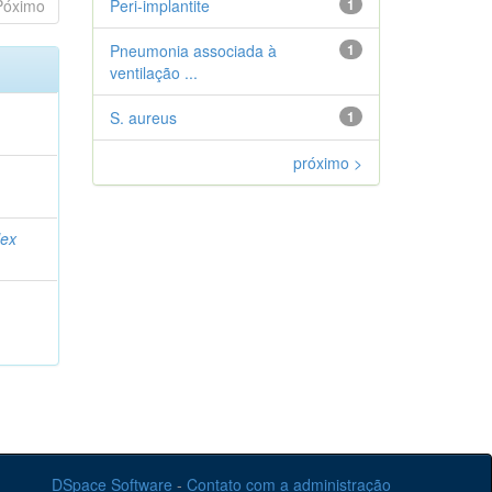
Póximo
Peri-implantite
1
Pneumonia associada à
1
ventilação ...
S. aureus
1
próximo >
ex
DSpace Software
-
Contato com a administração