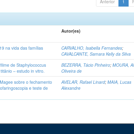
Anterior
1
Autor(es)
 na vida das famílias
CARVALHO, Isabella Fernandes
;
CAVALCANTE, Samara Kelly da Silva
ofilme de Staphylococcus
BEZERRA, Tácio Pinheiro
;
MOURA, Al
itânio – estudo in vitro.
Oliveira de
or Magee sobre o fechamento
AVELAR, Rafael Linard
;
MAIA, Lucas
ofaringoscopia e teste de
Alexandre