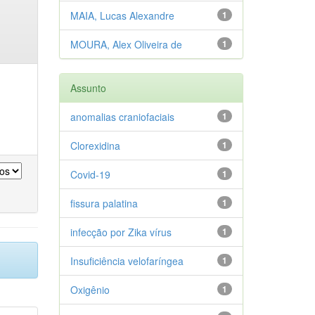
MAIA, Lucas Alexandre
1
MOURA, Alex Oliveira de
1
Assunto
anomalias craniofaciais
1
Clorexidina
1
Covid-19
1
fissura palatina
1
infecção por Zika vírus
1
Insuficiência velofaríngea
1
Oxigênio
1