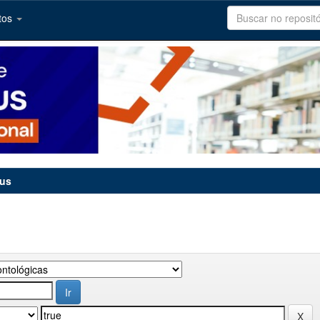
tos
tus