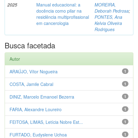
2025
Manual educacional: a
MOREIRA,
docência como pilar na
Deborah Pedrosa
;
residência multiprofissional
PONTES, Ana
em cancerologia
Kelvia Oliveira
Rodrigues
Busca facetada
Autor
ARAÚJO, Vítor Nogueira
1
COSTA, Jamile Cabral
1
DINIZ, Marcelo Emanoel Bezerra
1
FARIA, Alexandre Loureiro
1
FEITOSA, LIMAS, Letícia Nobre Est...
1
FURTADO, Eudyslene Uchoa
1