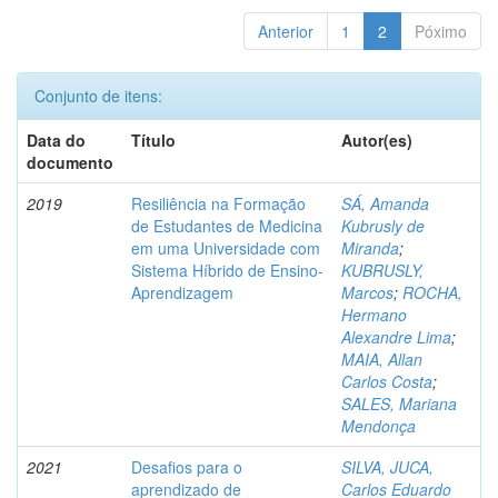
Anterior
1
2
Póximo
Conjunto de itens:
Data do
Título
Autor(es)
documento
2019
Resiliência na Formação
SÁ, Amanda
de Estudantes de Medicina
Kubrusly de
em uma Universidade com
Miranda
;
Sistema Híbrido de Ensino-
KUBRUSLY,
Aprendizagem
Marcos
;
ROCHA,
Hermano
Alexandre Lima
;
MAIA, Allan
Carlos Costa
;
SALES, Mariana
Mendonça
2021
Desafios para o
SILVA, JUCA,
aprendizado de
Carlos Eduardo