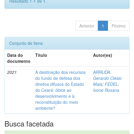
Resultado 1-1 de 1.
Anterior
1
Póximo
Conjunto de itens:
Data do
Título
Autor(es)
documento
2021
A destinação dos recursos
ARRUDA,
do fundo de defesa dos
Gerardo Clésio
direitos difusos do Estado
Maia
;
FEDEL,
do Ceará: óbice ao
Ivone Rosana
desenvolvimento e à
reconstituição do meio
ambiente?
Busca facetada