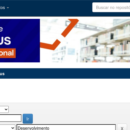
tos
tus