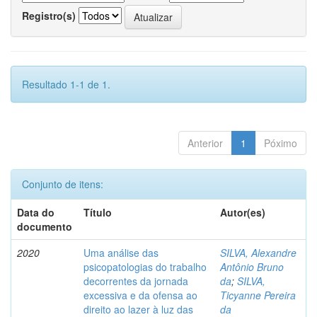
Registro(s)
Resultado 1-1 de 1.
Anterior
1
Póximo
Conjunto de itens:
Data do
Título
Autor(es)
documento
2020
Uma análise das
SILVA, Alexandre
psicopatologias do trabalho
Antônio Bruno
decorrentes da jornada
da
;
SILVA,
excessiva e da ofensa ao
Ticyanne Pereira
direito ao lazer à luz das
da