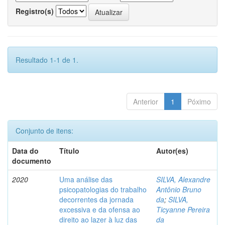
Registro(s)
Resultado 1-1 de 1.
Anterior
1
Póximo
Conjunto de itens:
Data do
Título
Autor(es)
documento
2020
Uma análise das
SILVA, Alexandre
psicopatologias do trabalho
Antônio Bruno
decorrentes da jornada
da
;
SILVA,
excessiva e da ofensa ao
Ticyanne Pereira
direito ao lazer à luz das
da