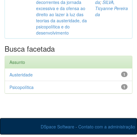
decorrentes da jornada
da
;
SILVA,
excessiva e da ofensa ao
Ticyanne Pereira
direito ao lazer à luz das
da
teorias da austeridade, da
psicopolítica e do
desenvolvimento
Busca facetada
Assunto
Austeridade
1
Psicopolítica
1
DSpace Software
-
Contato com a administração