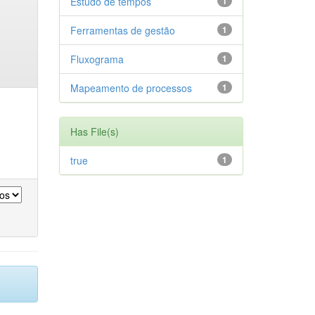
Estudo de tempos
1
Ferramentas de gestão
1
Fluxograma
1
Mapeamento de processos
1
Has File(s)
true
1