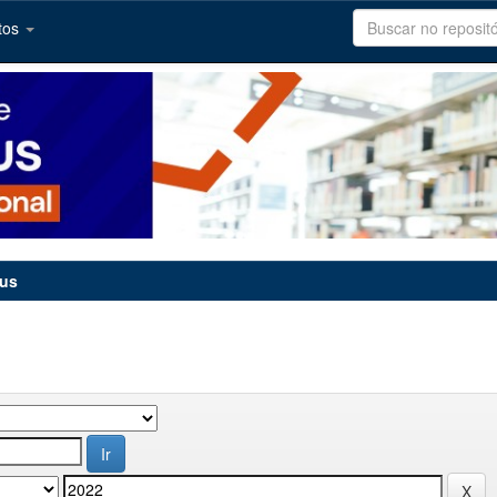
tos
tus