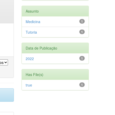
Assunto
Medicina
1
Tutoria
1
Data de Publicação
2022
1
Has File(s)
true
1