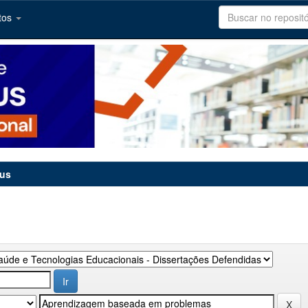
tos
tus