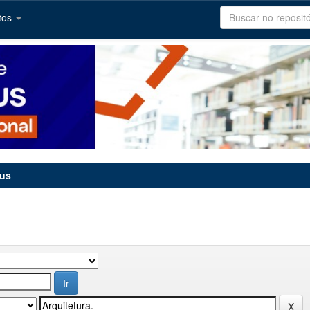
tos
tus