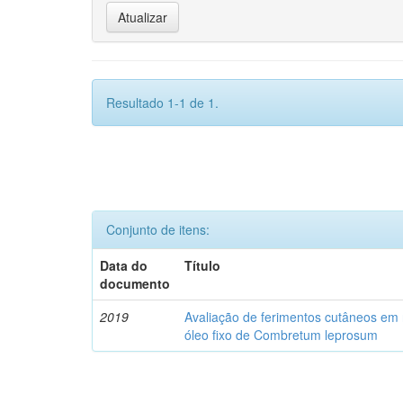
Resultado 1-1 de 1.
Conjunto de itens:
Data do
Título
documento
2019
Avaliação de ferimentos cutâneos em r
óleo fixo de Combretum leprosum