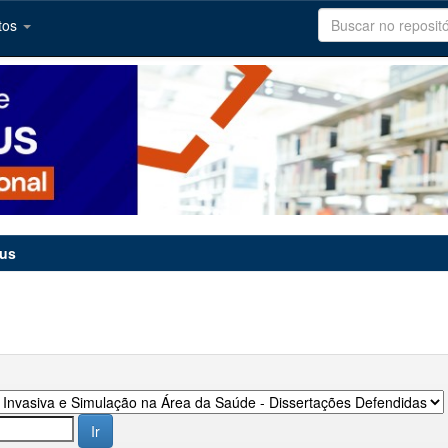
tos
tus