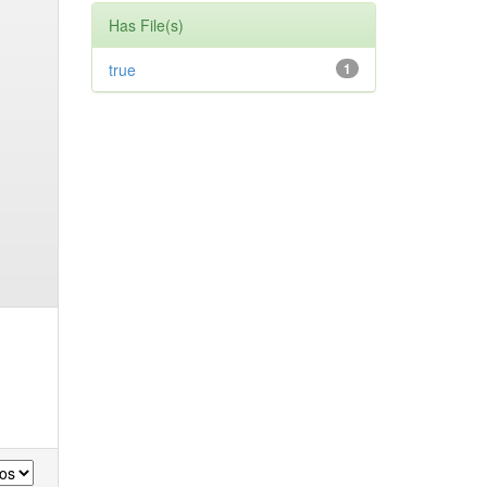
Has File(s)
true
1