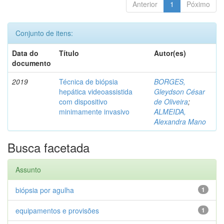
Anterior
1
Póximo
Conjunto de itens:
Data do
Título
Autor(es)
documento
2019
Técnica de biópsia
BORGES,
hepática videoassistida
Gleydson César
com dispositivo
de Oliveira
;
minimamente invasivo
ALMEIDA,
Alexandra Mano
Busca facetada
Assunto
biópsia por agulha
1
equipamentos e provisões
1