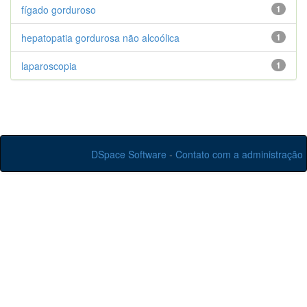
fígado gorduroso
1
hepatopatia gordurosa não alcoólica
1
laparoscopia
1
DSpace Software
-
Contato com a administração