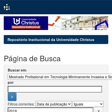
Skip
navigation
Repositório Institucional da Universidade Christus
Página de Busca
Buscar em:
por
Filtros correntes: