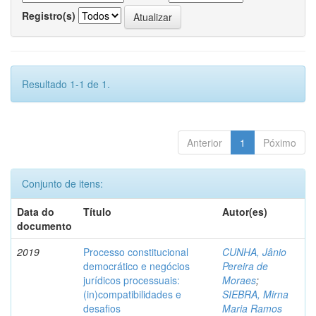
Registro(s)
Resultado 1-1 de 1.
Anterior
1
Póximo
Conjunto de itens:
Data do
Título
Autor(es)
documento
2019
Processo constitucional
CUNHA, Jânio
democrático e negócios
Pereira de
jurídicos processuais:
Moraes
;
(in)compatibilidades e
SIEBRA, Mirna
desafios
Maria Ramos