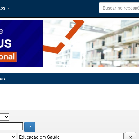
tos
tus