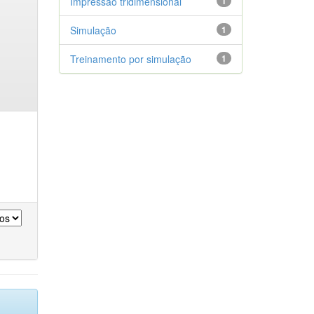
Impressão tridimensional
1
Simulação
1
Treinamento por simulação
1