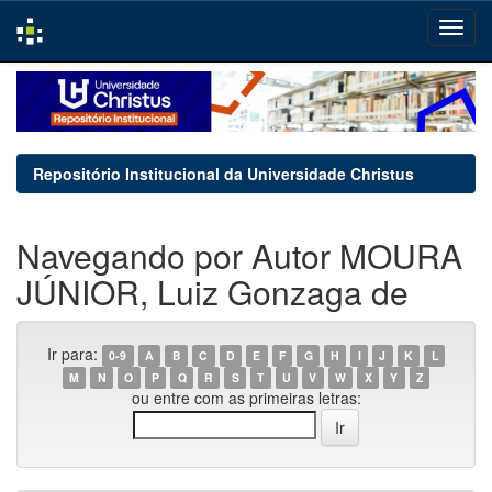
Skip
navigation
Repositório Institucional da Universidade Christus
Navegando por Autor MOURA
JÚNIOR, Luiz Gonzaga de
Ir para:
0-9
A
B
C
D
E
F
G
H
I
J
K
L
M
N
O
P
Q
R
S
T
U
V
W
X
Y
Z
ou entre com as primeiras letras: