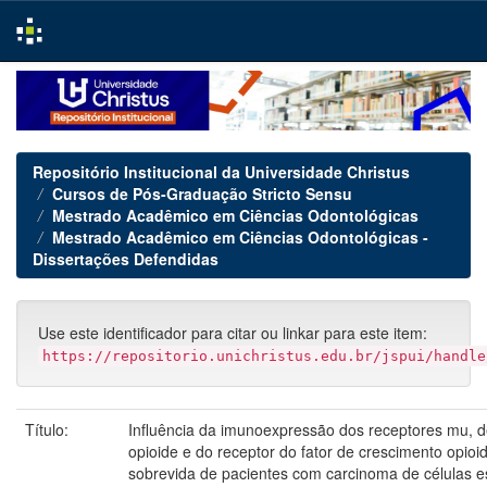
Skip
navigation
Repositório Institucional da Universidade Christus
Cursos de Pós-Graduação Stricto Sensu
Mestrado Acadêmico em Ciências Odontológicas
Mestrado Acadêmico em Ciências Odontológicas -
Dissertações Defendidas
Use este identificador para citar ou linkar para este item:
https://repositorio.unichristus.edu.br/jspui/handle
Título:
Influência da imunoexpressão dos receptores mu, d
opioide e do receptor do fator de crescimento opioi
sobrevida de pacientes com carcinoma de células 