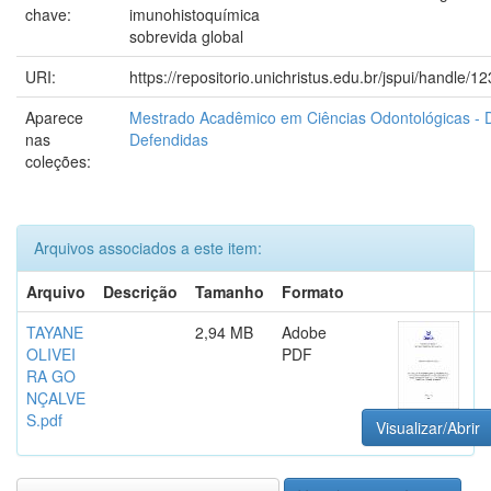
chave:
imunohistoquímica
sobrevida global
URI:
https://repositorio.unichristus.edu.br/jspui/handle
Aparece
Mestrado Acadêmico em Ciências Odontológicas - 
nas
Defendidas
coleções:
Arquivos associados a este item:
Arquivo
Descrição
Tamanho
Formato
TAYANE
2,94 MB
Adobe
OLIVEI
PDF
RA GO
NÇALVE
S.pdf
Visualizar/Abrir