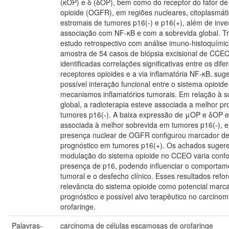
(κOP) e δ (δOP), bem como do receptor do fator de
opioide (OGFR), em regiões nucleares, citoplasmáti
estromais de tumores p16(-) e p16(+), além de inve
associação com NF-κB e com a sobrevida global. T
estudo retrospectivo com análise imuno-histoquími
amostra de 54 casos de biópsia excisional de CCE
identificadas correlações significativas entre os dife
receptores opioides e a via inflamatória NF-κB, sug
possível interação funcional entre o sistema opioide
mecanismos inflamatórios tumorais. Em relação à s
global, a radioterapia esteve associada a melhor p
tumores p16(-). A baixa expressão de μOP e δOP e
associada à melhor sobrevida em tumores p16(-), 
presença nuclear de OGFR configurou marcador d
prognóstico em tumores p16(+). Os achados suger
modulação do sistema opioide no CCEO varia conf
presença de p16, podendo influenciar o comportame
tumoral e o desfecho clínico. Esses resultados refo
relevância do sistema opioide como potencial marc
prognóstico e possível alvo terapêutico no carcino
orofaringe.
Palavras-
carcinoma de células escamosas de orofaringe