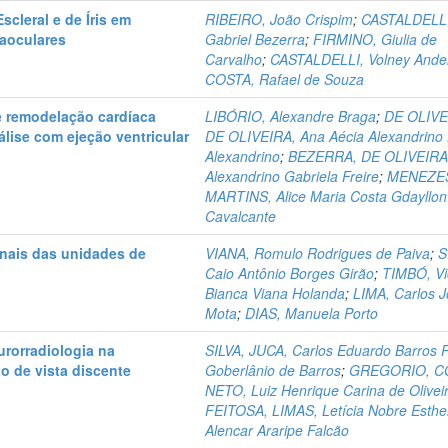
scleral e de Íris em
RIBEIRO, João Crispim
;
CASTALDELLI
raoculares
Gabriel Bezerra
;
FIRMINO, Giulia de
Carvalho
;
CASTALDELLI, Volney Ande
COSTA, Rafael de Souza
e remodelação cardíaca
LIBÓRIO, Alexandre Braga
;
DE OLIVE
lise com ejeção ventricular
DE OLIVEIRA, Ana Aécia Alexandrino 
Alexandrino
;
BEZERRA, DE OLIVEIRA,
Alexandrino Gabriela Freire
;
MENEZE
MARTINS, Alice Maria Costa Gdayllon
Cavalcante
onais das unidades de
VIANA, Romulo Rodrigues de Paiva
;
S
Caio Antônio Borges Girão
;
TIMBÓ, Vi
Bianca Viana Holanda
;
LIMA, Carlos 
Mota
;
DIAS, Manuela Porto
urorradiologia na
SILVA, JUCA, Carlos Eduardo Barros 
o de vista discente
Goberlânio de Barros
;
GREGORIO, C
NETO, Luiz Henrique Carina de Olivei
FEITOSA, LIMAS, Letícia Nobre Esthe
Alencar Araripe Falcão