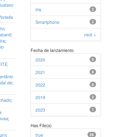
ustavo
Iris
2
ortella
Smartphone
2
ro
;
next >
canti
;
ira
;
io
Fecha de lanzamiento
2020
9
ITE,
2021
8
erlânio
dal de
;
2022
6
2019
2
chado
;
2023
1
a
ousa
;
Has File(s)
true
26
NES,