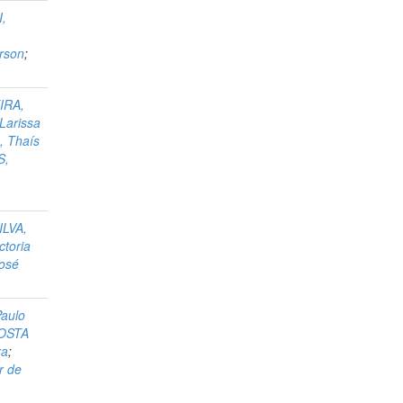
,
rson
;
IRA,
Larissa
 Thaís
S,
ILVA,
ctoria
José
Paulo
OSTA
ra
;
r de