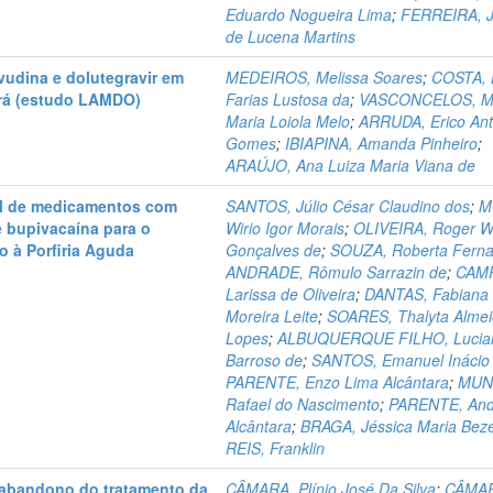
Eduardo Nogueira Lima
;
FERREIRA, J
de Lucena Martins
vudina e dolutegravir em
MEDEIROS, Melissa Soares
;
COSTA, 
ará (estudo LAMDO)
Farias Lustosa da
;
VASCONCELOS, Me
Maria Loiola Melo
;
ARRUDA, Erico Ant
Gomes
;
IBIAPINA, Amanda Pinheiro
;
ARAÚJO, Ana Luiza Maria Viana de
al de medicamentos com
SANTOS, Júlio César Claudino dos
;
M
 bupivacaína para o
Wirio Igor Morais
;
OLIVEIRA, Roger W
o à Porfiria Aguda
Gonçalves de
;
SOUZA, Roberta Fern
ANDRADE, Rômulo Sarrazin de
;
CAM
Larissa de Oliveira
;
DANTAS, Fabiana
Moreira Leite
;
SOARES, Thalyta Alme
Lopes
;
ALBUQUERQUE FILHO, Lucia
Barroso de
;
SANTOS, Emanuel Inácio
PARENTE, Enzo Lima Alcântara
;
MUN
Rafael do Nascimento
;
PARENTE, And
Alcântara
;
BRAGA, Jéssica Maria Bez
REIS, Franklin
 abandono do tratamento da
CÂMARA, Plínio José Da Silva
;
CÂMA