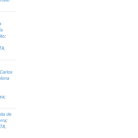
a
da
gão
;
TA,
Carlos
plona
sa
;
lia de
rra
;
TA,