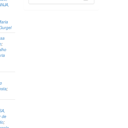
ANJA,
aria
Gurgel
ssa
o
;
alho
ria
o
osta
;
SA,
y de
do
;
celo