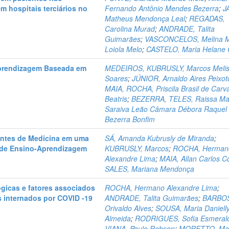
m hospitais terciários no
Fernando Antônio Mendes Bezerra
;
J
Matheus Mendonça Leal
;
REGADAS,
Carolina Murad
;
ANDRADE, Talita
Guimarães
;
VASCONCELOS, Melina M
Loiola Melo
;
CASTELO, Maria Helane 
 Aprendizagem Baseada em
MEDEIROS, KUBRUSLY, Marcos Meli
Soares
;
JÚNIOR, Arnaldo Aires Peixot
MAIA, ROCHA, Priscila Brasil de Carv
Beatris
;
BEZERRA, TELES, Raissa Ma
Saraiva Leão Câmara Débora Raquel
Bezerra Bonfim
antes de Medicina em uma
SÁ, Amanda Kubrusly de Miranda
;
 de Ensino-Aprendizagem
KUBRUSLY, Marcos
;
ROCHA, Herman
Alexandre Lima
;
MAIA, Allan Carlos C
SALES, Mariana Mendonça
lógicas e fatores associados
ROCHA, Hermano Alexandre Lima
;
s internados por COVID -19
ANDRADE, Talita Guimarães
;
BARBO
Orivaldo Alves
;
SOUSA, Maria Daniell
Almeida
;
RODRIGUES, Sofia Esmeral
VIANA, Paulo Robson
;
MORETTO, Mar