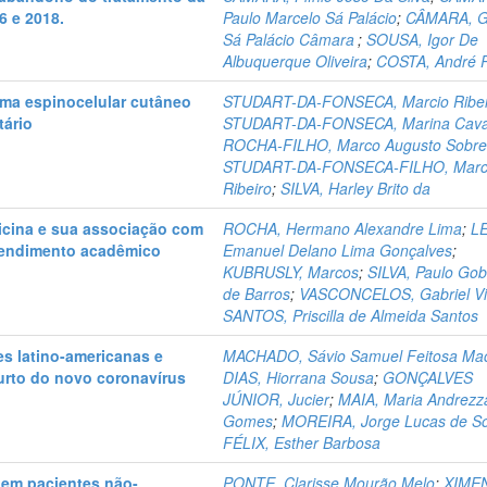
6 e 2018.
Paulo Marcelo Sá Palácio
;
CÂMARA, G
Sá Palácio Câmara
;
SOUSA, Igor De
Albuquerque Oliveira
;
COSTA, André P
oma espinocelular cutâneo
STUDART-DA-FONSECA, Marcio Ribei
tário
STUDART-DA-FONSECA, Marina Caval
ROCHA-FILHO, Marco Augusto Sobre
STUDART-DA-FONSECA-FILHO, Marc
Ribeiro
;
SILVA, Harley Brito da
icina e sua associação com
ROCHA, Hermano Alexandre Lima
;
LE
 rendimento acadêmico
Emanuel Delano Lima Gonçalves
;
KUBRUSLY, Marcos
;
SILVA, Paulo Gob
de Barros
;
VASCONCELOS, Gabriel Vi
SANTOS, Priscilla de Almeida Santos
es latino-americanas e
MACHADO, Sávio Samuel Feitosa Ma
urto do novo coronavírus
DIAS, Hiorrana Sousa
;
GONÇALVES
JÚNIOR, Jucier
;
MAIA, Maria Andrezz
Gomes
;
MOREIRA, Jorge Lucas de S
FÉLIX, Esther Barbosa
r em pacientes não-
PONTE, Clarisse Mourão Melo
;
XIME