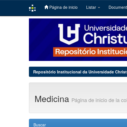
Página de inicio
Listar
Documen
Skip
navigation
Repositório Institucional da Universidade Chris
Medicina
Página de inicio de la c
Buscar