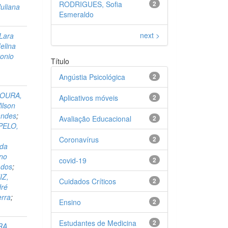
RODRIGUES, Sofia
2
uliana
Esmeraldo
next >
Lara
lina
onio
Título
Angústia Psicológica
2
OURA,
Aplicativos móveis
2
ilson
andes
;
Avaliação Educacional
2
PELO,
Coronavírus
2
ida
no
covid-19
2
 dos
;
IZ,
Cuidados Críticos
2
ré
erra
;
Ensino
2
Estudantes de Medicina
2
RA,