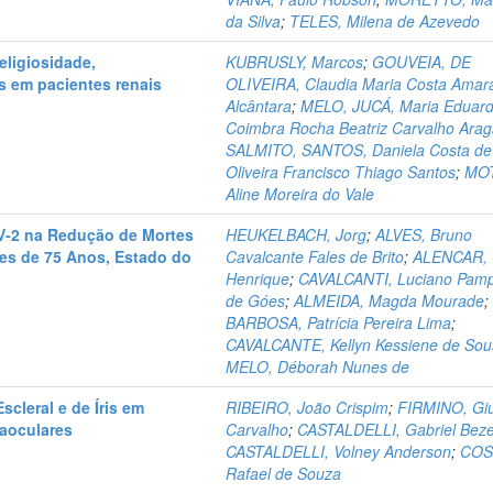
da Silva
;
TELES, Milena de Azevedo
eligiosidade,
KUBRUSLY, Marcos
;
GOUVEIA, DE
os em pacientes renais
OLIVEIRA, Claudia Maria Costa Amar
Alcântara
;
MELO, JUCÁ, Maria Eduar
Coimbra Rocha Beatriz Carvalho Ara
SALMITO, SANTOS, Daniela Costa de
Oliveira Francisco Thiago Santos
;
MO
Aline Moreira do Vale
oV-2 na Redução de Mortes
HEUKELBACH, Jorg
;
ALVES, Bruno
es de 75 Anos, Estado do
Cavalcante Fales de Brito
;
ALENCAR, 
Henrique
;
CAVALCANTI, Luciano Pam
de Góes
;
ALMEIDA, Magda Mourade
;
BARBOSA, Patrícia Pereira Lima
;
CAVALCANTE, Kellyn Kessiene de Sou
MELO, Déborah Nunes de
scleral e de Íris em
RIBEIRO, João Crispim
;
FIRMINO, Giu
raoculares
Carvalho
;
CASTALDELLI, Gabriel Beze
CASTALDELLI, Volney Anderson
;
COS
Rafael de Souza