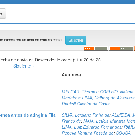
se introduzca un ítem en esta colección.
echa de envío en Descendente orden): 1 a 20 de 26
Siguiente >
Autor(es)
MELGAR, Thomas
;
COELHO, Naiana
Medeiros
;
LIMA, Neiberg de Alcantara
Danielli Oliveira da Costa
nea antes de atingir a Fila
SILVA, Leidiane Pinho da
;
ALMEIDA, M
Franco de
;
MAIA, Letícia Mariana Me
LIMA, Luiz Eduardo Fernandes
;
PAUL
Rebeka Ventura Pessôa de
;
SOUSA,