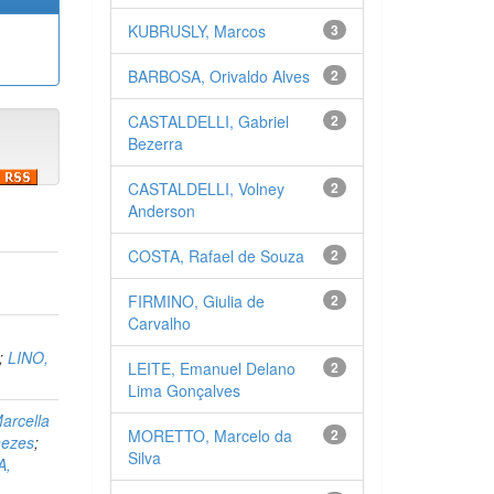
KUBRUSLY, Marcos
3
BARBOSA, Orivaldo Alves
2
CASTALDELLI, Gabriel
2
Bezerra
CASTALDELLI, Volney
2
Anderson
COSTA, Rafael de Souza
2
FIRMINO, Giulia de
2
Carvalho
;
LINO,
LEITE, Emanuel Delano
2
Lima Gonçalves
arcella
MORETTO, Marcelo da
2
nezes
;
Silva
A,