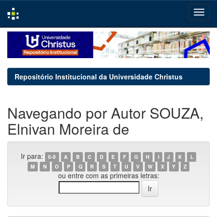
Skip
navigation
Repositório Institucional da Universidade Christus
Navegando por Autor SOUZA,
Elnivan Moreira de
Ir para:
0-9
A
B
C
D
E
F
G
H
I
J
K
L
M
N
O
P
Q
R
S
T
U
V
W
X
Y
Z
ou entre com as primeiras letras: