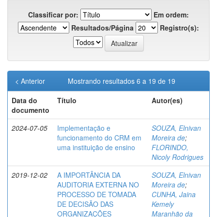
Classificar por:
Em ordem:
Resultados/Página
Registro(s):
< Anterior
Mostrando resultados 6 a 19 de 19
Data do
Título
Autor(es)
documento
2024-07-05
Implementação e
SOUZA, Elnivan
funcionamento do CRM em
Moreira de
;
uma instituição de ensino
FLORINDO,
Nicoly Rodrigues
2019-12-02
A IMPORTÂNCIA DA
SOUZA, Elnivan
AUDITORIA EXTERNA NO
Moreira de
;
PROCESSO DE TOMADA
CUNHA, Jaina
DE DECISÃO DAS
Kemely
ORGANIZAÇÕES
Maranhão da