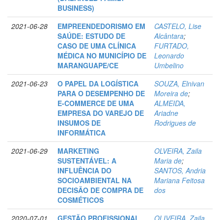
BUSINESS)
2021-06-28
EMPREENDEDORISMO EM
CASTELO, Lise
SAÚDE: ESTUDO DE
Alcântara
;
CASO DE UMA CLÍNICA
FURTADO,
MÉDICA NO MUNICÍPIO DE
Leonardo
MARANGUAPE/CE
Umbelino
2021-06-23
O PAPEL DA LOGÍSTICA
SOUZA, Elnivan
PARA O DESEMPENHO DE
Moreira de
;
E-COMMERCE DE UMA
ALMEIDA,
EMPRESA DO VAREJO DE
Ariadne
INSUMOS DE
Rodrigues de
INFORMÁTICA
2021-06-29
MARKETING
OLVEIRA, Zaila
SUSTENTÁVEL: A
Maria de
;
INFLUÊNCIA DO
SANTOS, Andria
SOCIOAMBIENTAL NA
Mariana Feitosa
DECISÃO DE COMPRA DE
dos
COSMÉTICOS
2020-07-01
GESTÃO PROFISSIONAL
OLIVEIRA, Zaila