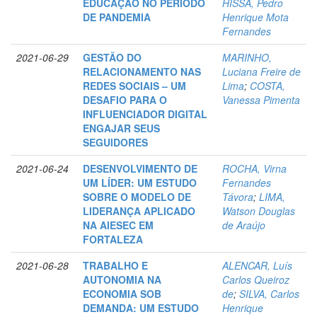
EDUCAÇÃO NO PERÍODO
HISSA, Pedro
DE PANDEMIA
Henrique Mota
Fernandes
2021-06-29
GESTÃO DO
MARINHO,
RELACIONAMENTO NAS
Luciana Freire de
REDES SOCIAIS – UM
Lima
;
COSTA,
DESAFIO PARA O
Vanessa Pimenta
INFLUENCIADOR DIGITAL
ENGAJAR SEUS
SEGUIDORES
2021-06-24
DESENVOLVIMENTO DE
ROCHA, Virna
UM LÍDER: UM ESTUDO
Fernandes
SOBRE O MODELO DE
Távora
;
LIMA,
LIDERANÇA APLICADO
Watson Douglas
NA AIESEC EM
de Araújo
FORTALEZA
2021-06-28
TRABALHO E
ALENCAR, Luís
AUTONOMIA NA
Carlos Queiroz
ECONOMIA SOB
de
;
SILVA, Carlos
DEMANDA: UM ESTUDO
Henrique